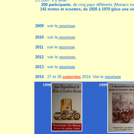
En 2007, il y avait :
200 participants
, de cinq pays différents (Monaco in
142 motos et scooters, de 1920 à 1970 (plus une vi
2009
: voir le
reportage
.
2010
: voir le
reportage
.
2011
: voir le
reportage
.
2012
: voir le
reportage
.
2013
: voir le
reportage
2014
: 27 et 28
septembre
2014. Voir le
reportage
1998
1999