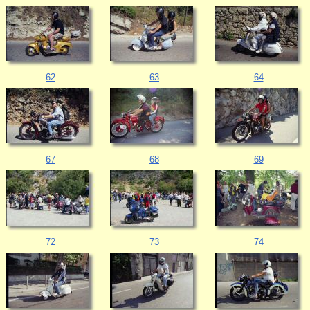
62
63
64
67
68
69
72
73
74