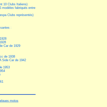
t 10 Clubs Italiens)
 modèles fabriqués entre
espa Clubs représentés)
ssantes :
 1928
1928
de Car de 1929
cc de 1938
A Side Car de 1942
de 1953
1954
5
961
elques motos