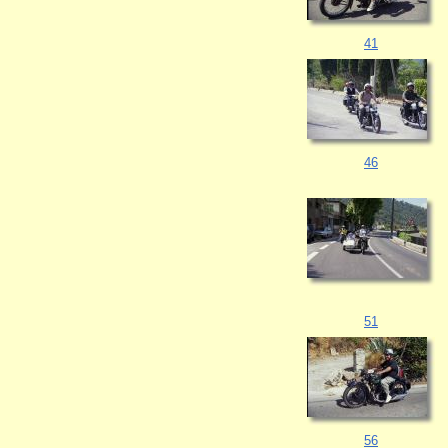
41
46
51
56