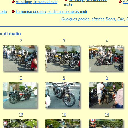
Au village, le samedi soir
A 
matin
otte
La remise des prix, le dimanche après-midi
Quelques photos, signées Denis, Eric, 
medi matin
2
3
4
7
8
9
12
13
14