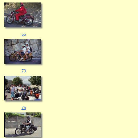
65
70
75