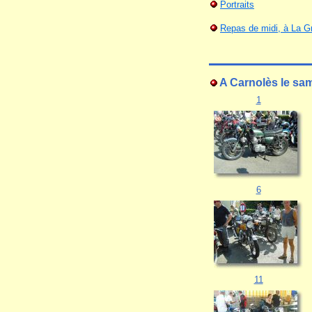
Portraits
Repas de midi, à La Gr
A Carnolès le sa
1
6
11