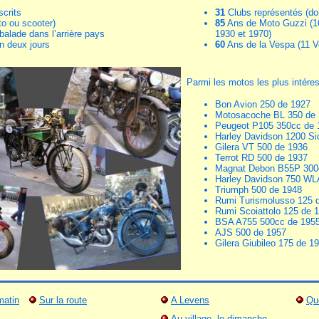
scrits
31
Clubs représentés (don
o ou scooter)
85
Ans de Moto Guzzi (16
balade dans l’arrière pays
1930 et 1970)
n deux jours
60
Ans de la Vespa (11 V
Parmi les motos les plus intére
Bon Avion 250 de 1927
Motosacoche BL 350 de
Peugeot P105 350cc de 
Harley Davidson 1200 Si
Gilera VT 500 de 1936
Terrot RD 500 de 1937
Magnat Debon B55P 300
Harley Davidson 750 WL
Triumph 500 de 1948
Rumi Turismolusso 125 
Rumi Scoiattolo 125 de 
BSA A755 500cc de 195
AJS 500 de 1957
Gilera Giubileo 175 de 1
matin
Sur la route
A Levens
Qu
Au village, le dimanche