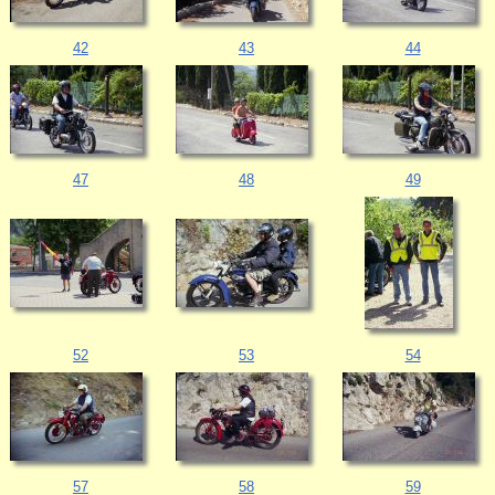
42
43
44
47
48
49
52
53
54
57
58
59