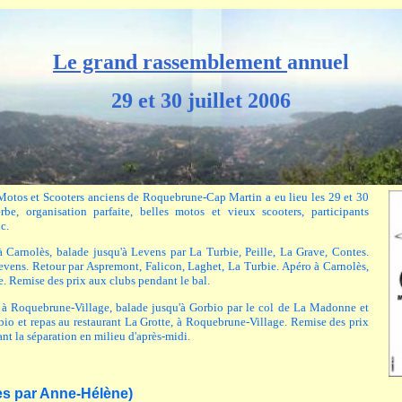
Le grand rassemblement
annuel
29 et 30 juillet 2006
otos et Scooters anciens de Roquebrune-Cap Martin a eu lieu les 29 et 30
be, organisation parfaite, belles motos et vieux scooters, participants
c.
à Carnolès, balade jusqu'à Levens par La Turbie, Peille, La Grave, Contes.
evens. Retour par Aspremont, Falicon, Laghet, La Turbie. Apéro à Carnolès,
. Remise des prix aux clubs pendant le bal.
 à Roquebrune-Village, balade jusqu'à Gorbio par le col de La Madonne et
io et repas au restaurant La Grotte, à Roquebrune-Village. Remise des prix
nt la séparation en milieu d'après-midi.
ies par Anne-Hélène)