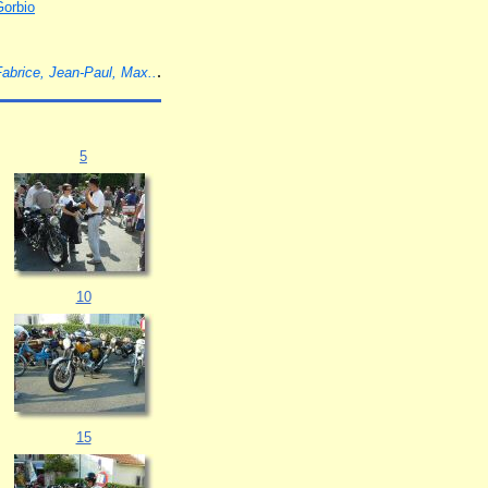
Gorbio
.
Fabrice, Jean-Paul, Max..
5
10
15