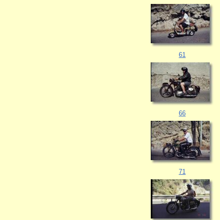
61
66
71