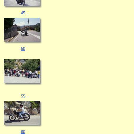
45
50
55
60