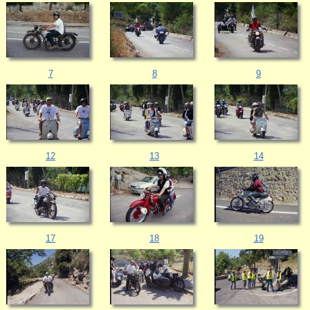
7
8
9
12
13
14
17
18
19