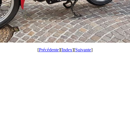
[
Précédente
][
Index
][
Suivante
]